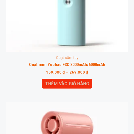
Quạt cầm tay
Quạt mini Yoobao F3C 3000mAh/6000mAh
159.000
₫
–
269.000
₫
THÊM VÀO GIỎ HÀNG