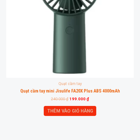
Quạt cầm tay
Quạt cầm tay mini Jisulife FA20X Plus ABS 4000mAh
240.000
₫
199.000
₫
THÊM VÀO GIỎ HÀNG