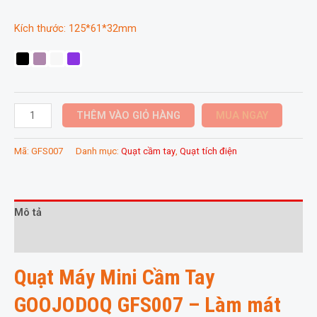
Kích thước: 125*61*32mm
Quạt
THÊM VÀO GIỎ HÀNG
MUA NGAY
Máy
Mini
Mã:
GFS007
Danh mục:
Quạt cầm tay
,
Quạt tích điện
Cầm
Tay
GOOJODOQ
GFS007
Mô tả
số
Thông tin bổ sung
lượng
Quạt Máy Mini Cầm Tay
GOOJODOQ GFS007 – Làm mát