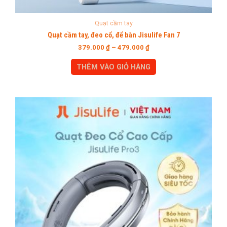
Quạt cầm tay
Quạt cầm tay, đeo cổ, để bàn Jisulife Fan 7
379.000
₫
–
479.000
₫
THÊM VÀO GIỎ HÀNG