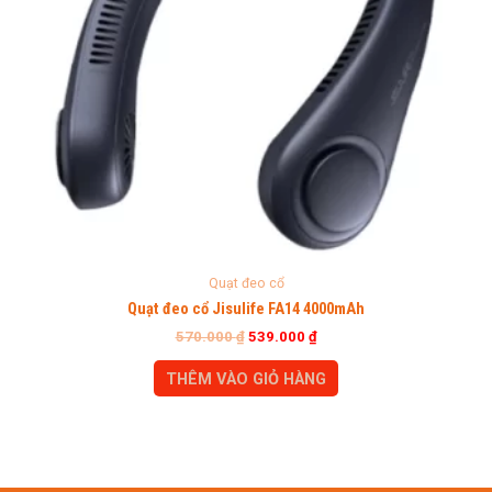
Quạt đeo cổ
Quạt đeo cổ Jisulife FA14 4000mAh
570.000
₫
539.000
₫
THÊM VÀO GIỎ HÀNG