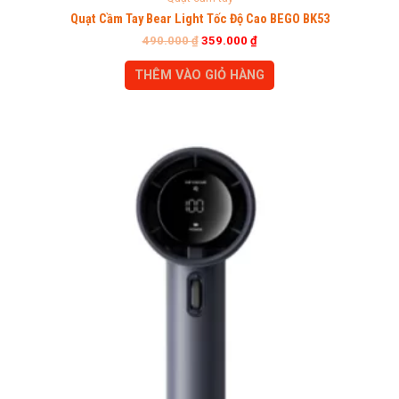
Quạt Cầm Tay Bear Light Tốc Độ Cao BEGO BK53
490.000
₫
359.000
₫
THÊM VÀO GIỎ HÀNG