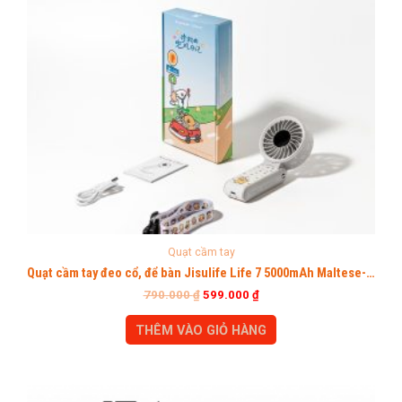
Quạt cầm tay
Quạt cầm tay đeo cổ, để bàn Jisulife Life 7 5000mAh Maltese- Phiên bản giới hạn
790.000
₫
599.000
₫
THÊM VÀO GIỎ HÀNG