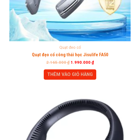
Quạt đeo cổ
Quạt đẹo cổ công thái học Jisulife FA50
2.165.000
₫
1.990.000
₫
THÊM VÀO GIỎ HÀNG