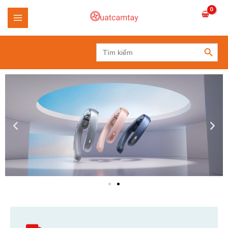
SEARCH BUTTON
Search
for: