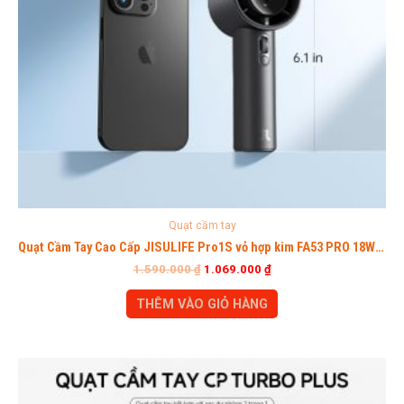
Quạt cầm tay
Quạt Cầm Tay Cao Cấp JISULIFE Pro1S vỏ hợp kim FA53 PRO 18W- New Seri
1.590.000
₫
1.069.000
₫
THÊM VÀO GIỎ HÀNG