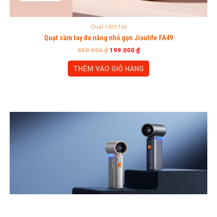
Quạt cầm tay
Quạt cầm tay đa năng nhỏ gọn Jisulife FA49
350.000
₫
199.000
₫
THÊM VÀO GIỎ HÀNG