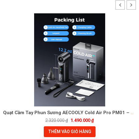
Quạt Cầm Tay Phun Sương AECOOLY Cold Air Pro PM01 – Mát Sâu Cấp Tốc
2.320.000
₫
1.490.000
₫
THÊM VÀO GIỎ HÀNG