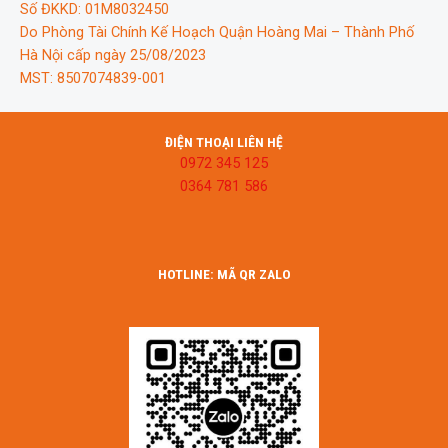
Số ĐKKD: 01M8032450
Do Phòng Tài Chính Kế Hoạch Quận Hoàng Mai – Thành Phố
Hà Nội cấp ngày 25/08/2023
MST: 8507074839-001
ĐIỆN THOẠI LIÊN HỆ
0972 345 125
0364 781 586
HOTLINE: MÃ QR ZALO