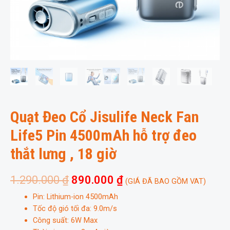
Quạt Đeo Cổ Jisulife Neck Fan
Life5 Pin 4500mAh hỗ trợ đeo
thắt lưng , 18 giờ
1.290.000
₫
890.000
₫
(GIÁ ĐÃ BAO GỒM VAT)
Pin: Lithium-ion 4500mAh
Tốc độ gió tối đa: 9.0m/s
Công suất: 6W Max