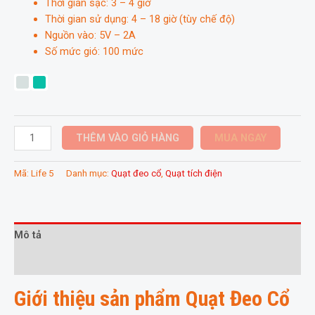
Thời gian sạc: 3 – 4 giờ
Thời gian sử dụng: 4 – 18 giờ (tùy chế độ)
Nguồn vào: 5V – 2A
Số mức gió: 100 mức
Quạt
THÊM VÀO GIỎ HÀNG
MUA NGAY
Đeo
Cổ
Mã:
Life 5
Danh mục:
Quạt đeo cổ
,
Quạt tích điện
Jisulife
Neck
Fan
Life5
Mô tả
Pin
Thông tin bổ sung
4500mAh
hỗ
Giới thiệu sản phẩm Quạt Đeo Cổ
trợ
đeo