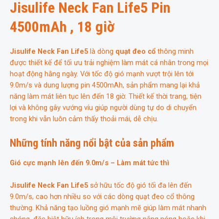
Jisulife Neck Fan Life5 Pin
thắt
lưng
4500mAh , 18 giờ
,
18
Jisulife Neck Fan Life5
là dòng
quạt đeo cổ
thông minh
giờ
được thiết kế để tối ưu trải nghiệm làm mát cá nhân trong mọi
số
hoạt động hằng ngày. Với tốc độ gió mạnh vượt trội lên tới
lượng
9.0m/s và dung lượng pin 4500mAh, sản phẩm mang lại khả
năng làm mát liên tục lên đến 18 giờ. Thiết kế thời trang, tiện
lợi và không gây vướng víu giúp người dùng tự do di chuyển
trong khi vẫn luôn cảm thấy thoải mái, dễ chịu.
Những tính năng nổi bật của sản phẩm
Gió cực mạnh lên đến 9.0m/s – Làm mát tức thì
Jisulife Neck Fan Life5
sở hữu tốc độ gió tối đa lên đến
9.0m/s, cao hơn nhiều so với các dòng quạt đeo cổ thông
thường. Khả năng tạo luồng gió mạnh mẽ giúp làm mát nhanh