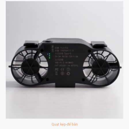
Quạt kẹp-để bàn