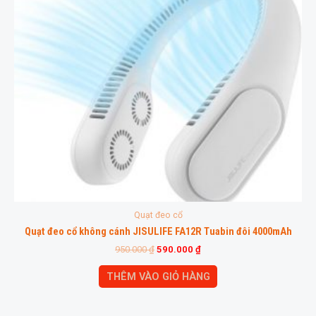
Quạt đeo cổ
Quạt đeo cổ không cánh JISULIFE FA12R Tuabin đôi 4000mAh
950.000
₫
590.000
₫
THÊM VÀO GIỎ HÀNG