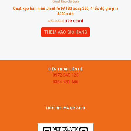
Quạt kẹp-để bàn
Quạt kẹp bàn mini Jisulife FA18S xoay 360, 4 tốc độ gió pin
4000mAh
490.000
₫
329.000
₫
THÊM VÀO GIỎ HÀNG
ĐIỆN THOẠI LIÊN HỆ
0972 345 125
0364 781 586
HOTLINE: MÃ QR ZALO