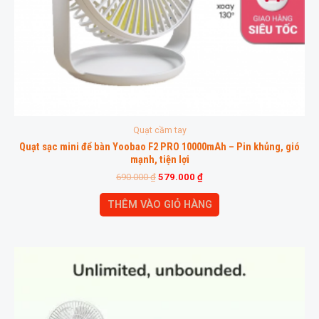
Quạt cầm tay
Quạt sạc mini để bàn Yoobao F2 PRO 10000mAh – Pin khủng, gió
mạnh, tiện lợi
690.000
₫
579.000
₫
THÊM VÀO GIỎ HÀNG