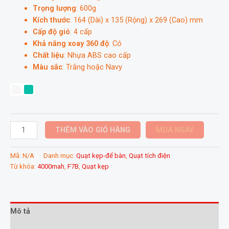
Trọng lượng
: 600g
Kích thước
: 164 (Dài) x 135 (Rộng) x 269 (Cao) mm
Cấp độ gió
: 4 cấp
Khả năng xoay 360 độ
: Có
Chất liệu
: Nhựa ABS cao cấp
Màu sắc
: Trắng hoặc Navy
Quạt
THÊM VÀO GIỎ HÀNG
MUA NGAY
kẹp
mini
Mã:
N/A
Danh mục:
Quạt kẹp-để bàn
,
Quạt tích điện
đa
Từ khóa:
4000mah
,
F7B
,
Quạt kẹp
năng
Jisulife
F7B
3
Mô tả
cấp