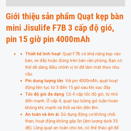
Thông tin bổ sung
độ
gió,
Giới thiệu sản phẩm Quạt kẹp bàn
pin
15
mini Jisulife F7B 3 cấp độ gió,
giờ
pin
pin 15 giờ pin 4000mAh
4000mAh
số
Thiết kế linh hoạt
: Quạt F7B có khả năng kẹp vào
lượng
bàn, xe đẩy hoặc đứng trên bàn văn phòng. Bạn có
thể dễ dàng điều chỉnh vị trí để làm mát theo nhu
cầu.
Pin dung lượng lớn
: Với pin 4000mAh, quạt hoạt
động liên tục từ 3 đến 15 giờ sau khi sạc đầy.
Tốc độ gió đa dạng
: Có 4 cấp tốc độ gió, từ nhỏ
đến mạnh. Ở cấp 4, quạt tạo luồng gió tuần hoàn
không khí, mạnh và thổi xa lên đến 8m.
An toàn và êm ái
: Sử dụng động cơ không chổi
than, hoạt động không gây ồn (âm lượng dưới 35
dB). Lồng quạt an toàn cho bé, có thể tháo gỡ để