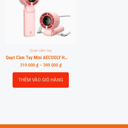
Quạt cầm tay
Quạt Cầm Tay Mini AECOOLY Halo 02 PB02 Pin 5000mAh, Động Cơ Không Chổi Than
319.000
₫
–
399.000
₫
THÊM VÀO GIỎ HÀNG