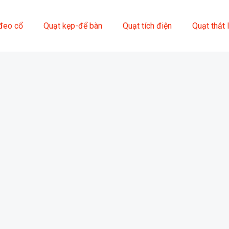
đeo cổ
Quạt kẹp-để bàn
Quạt tích điện
Quạt thắt 