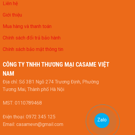
Liên hệ
Giới thiệu
Mua hàng và thanh toán
Chính sách đổi trả bảo hành
Chính sách bảo mật thông tin
CÔNG TY TNHH THƯƠNG MẠI CASAME VIỆT
NAM
Địa chỉ: Số 3B1 Ngõ 274 Trương Định, Phường
Tương Mai, Thành phố Hà Nội
MST: 0110789468
Điện thoại: 0972 345 125
Zalo
Email: casamevn@gmail.com