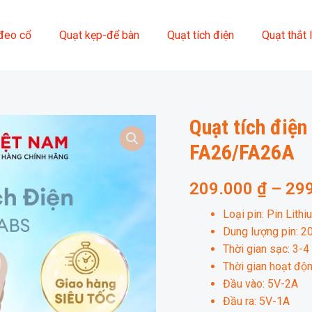
đeo cổ
Quạt kẹp-để bàn
Quạt tích điện
Quạt thắt 
Quạt tích điện
FA26/FA26A
209.000
₫
–
29
Loại pin: Pin Lith
Dung lượng pin:
Thời gian sạc: 3-4
Thời gian hoạt độn
Đầu vào: 5V-2A
Đầu ra: 5V-1A