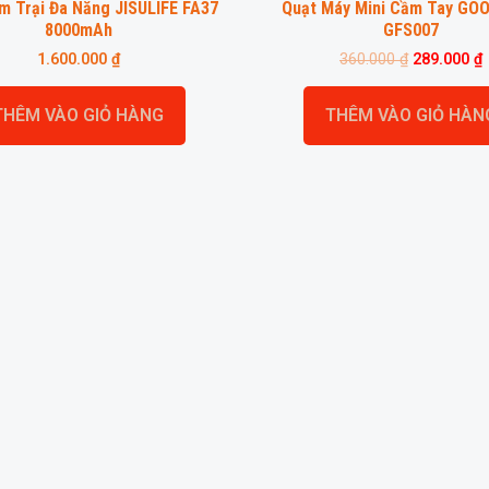
m Trại Đa Năng JISULIFE FA37
Quạt Máy Mini Cầm Tay GO
8000mAh
GFS007
1.600.000
₫
360.000
₫
289.000
₫
THÊM VÀO GIỎ HÀNG
THÊM VÀO GIỎ HÀN