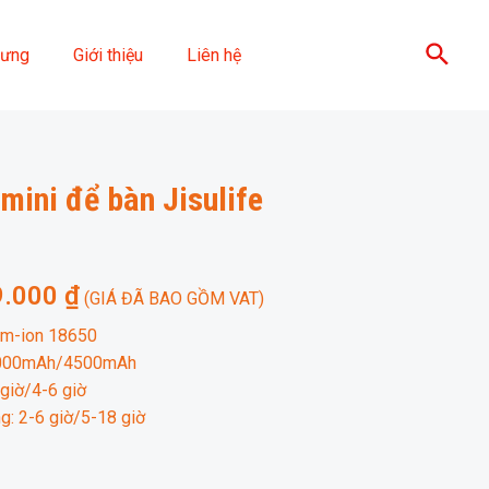
Sear
lưng
Giới thiệu
Liên hệ
 mini để bàn Jisulife
9.000
₫
(GIÁ ĐÃ BAO GỒM VAT)
ium-ion 18650
 2000mAh/4500mAh
 giờ/4-6 giờ
g: 2-6 giờ/5-18 giờ