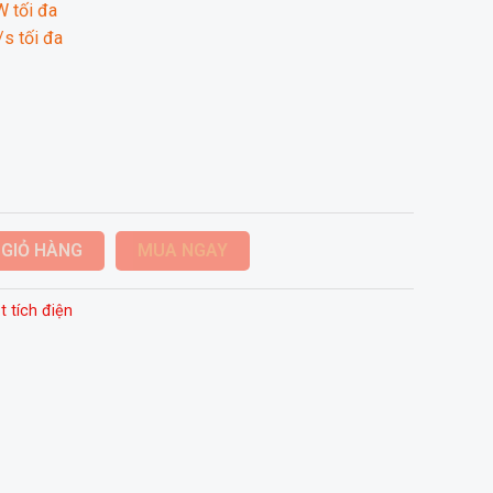
W tối đa
/s tối đa
 GIỎ HÀNG
MUA NGAY
t tích điện