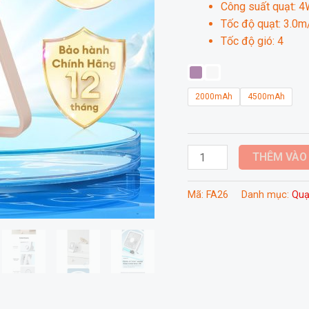
Công suất quạt: 4
Tốc độ quạt: 3.0m
Tốc độ gió: 4
2000mAh
4500mAh
Quạt
THÊM VÀO
tích
điện
Mã:
FA26
Danh mục:
Quạ
mini
để
bàn
Jisulife
FA26/FA26A
số
lượng