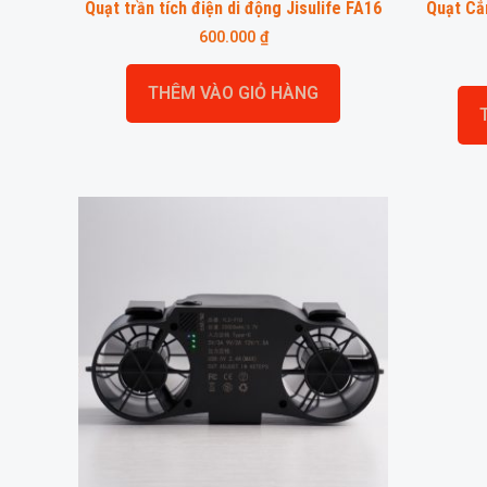
Quạt trần tích điện di động Jisulife FA16
Quạt Cắ
600.000
₫
THÊM VÀO GIỎ HÀNG