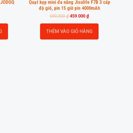
OJODOQ
Quạt kẹp mini đa năng Jisulife F7B 3 cấp
độ gió, pin 15 giờ pin 4000mAh
690.000
₫
459.000
₫
G
THÊM VÀO GIỎ HÀNG