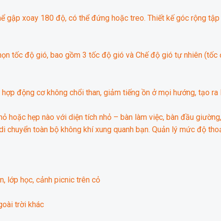
ể gập xoay 180 độ, có thể đứng hoặc treo. Thiết kế góc rộng tập 
ọn tốc độ gió, bao gồm 3 tốc độ gió và Chế độ gió tự nhiên (tốc 
hợp động cơ không chổi than, giảm tiếng ồn ở mọi hướng, tạo ra 
hỏ hoặc hẹp nào với diện tích nhỏ – bàn làm việc, bàn đầu giường,
i chuyển toàn bộ không khí xung quanh bạn. Quản lý mức độ thoải
, lớp học, cảnh picnic trên cỏ
oài trời khác