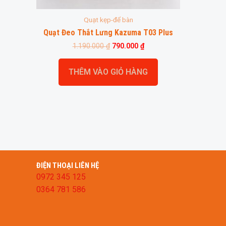
Quạt kẹp-để bàn
Quạt Đeo Thắt Lưng Kazuma T03 Plus
1.190.000
₫
790.000
₫
THÊM VÀO GIỎ HÀNG
ĐIỆN THOẠI LIÊN HỆ
0972 345 125
0364 781 586