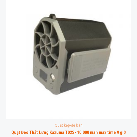
Quạt kẹp-để bàn
Quạt Đeo Thắt Lưng Kazuma T02S- 10.000 mah max time 9 giờ