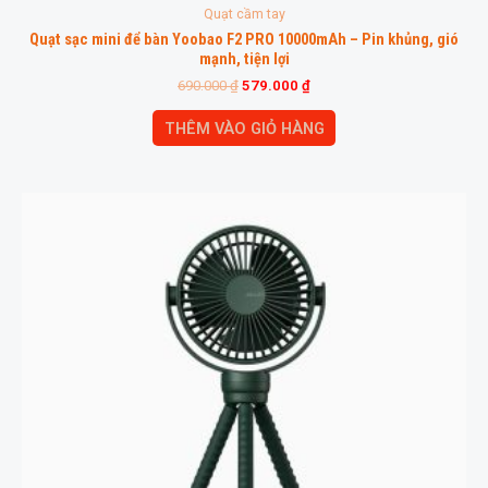
Quạt cầm tay
Quạt sạc mini để bàn Yoobao F2 PRO 10000mAh – Pin khủng, gió
mạnh, tiện lợi
690.000
₫
579.000
₫
THÊM VÀO GIỎ HÀNG