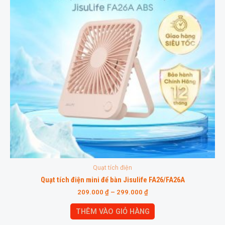
Quạt tích điện
Quạt tích điện mini để bàn Jisulife FA26/FA26A
209.000
₫
–
299.000
₫
THÊM VÀO GIỎ HÀNG