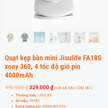
Quạt kẹp bàn mini Jisulife FA18S
xoay 360, 4 tốc độ gió pin
4000mAh
490.000
₫
329.000
₫
(GIÁ ĐÃ BAO GỒM VAT)
Thương hiệu
: JISULIFE
Số hiệu
: FA18S
Dung lượng pin
: 4000mAh/3.6V