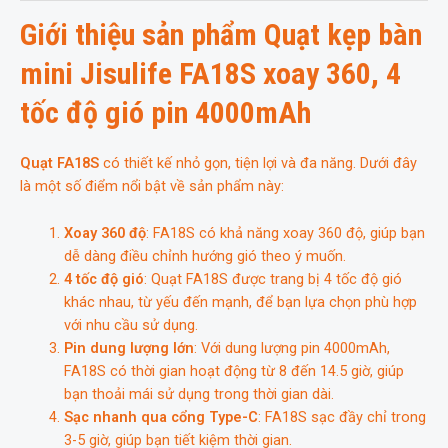
tốc
Giới thiệu sản phẩm Quạt kẹp bàn
độ
gió
mini Jisulife FA18S xoay 360, 4
pin
4000mAh
tốc độ gió pin 4000mAh
số
lượng
Quạt FA18S
có thiết kế nhỏ gọn, tiện lợi và đa năng. Dưới đây
là một số điểm nổi bật về sản phẩm này:
Xoay 360 độ
: FA18S có khả năng xoay 360 độ, giúp bạn
dễ dàng điều chỉnh hướng gió theo ý muốn.
4 tốc độ gió
: Quạt FA18S được trang bị 4 tốc độ gió
khác nhau, từ yếu đến mạnh, để bạn lựa chọn phù hợp
với nhu cầu sử dụng.
Pin dung lượng lớn
: Với dung lượng pin 4000mAh,
FA18S có thời gian hoạt động từ 8 đến 14.5 giờ, giúp
bạn thoải mái sử dụng trong thời gian dài.
Sạc nhanh qua cổng Type-C
: FA18S sạc đầy chỉ trong
3-5 giờ, giúp bạn tiết kiệm thời gian.