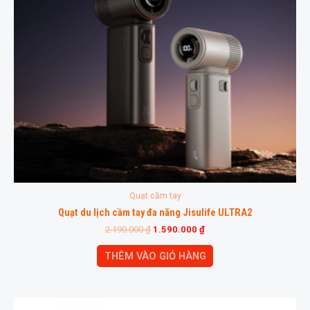
Quạt cầm tay
Quạt du lịch cầm tay đa năng Jisulife ULTRA2
2.190.000
₫
1.590.000
₫
THÊM VÀO GIỎ HÀNG