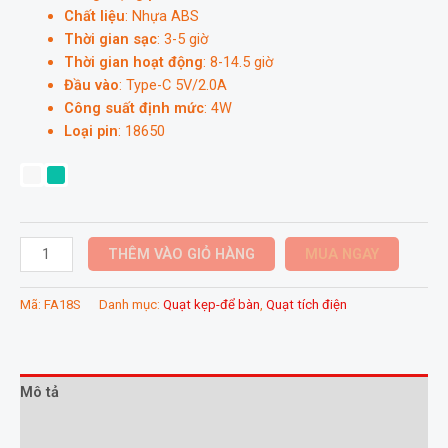
Chất liệu
: Nhựa ABS
Thời gian sạc
: 3-5 giờ
Thời gian hoạt động
: 8-14.5 giờ
Đầu vào
: Type-C 5V/2.0A
Công suất định mức
: 4W
Loại pin
: 18650
Quạt
THÊM VÀO GIỎ HÀNG
MUA NGAY
kẹp
bàn
Mã:
FA18S
Danh mục:
Quạt kẹp-để bàn
,
Quạt tích điện
mini
Jisulife
FA18S
xoay
Mô tả
360,
Thông tin bổ sung
4