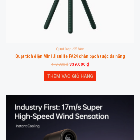
Quạt kẹp-để bàn
Quạt tích điện Mini Jisulife FA24 chân bạch tuộc đa năng
470.000
₫
339.000
₫
THÊM VÀO GIỎ HÀNG