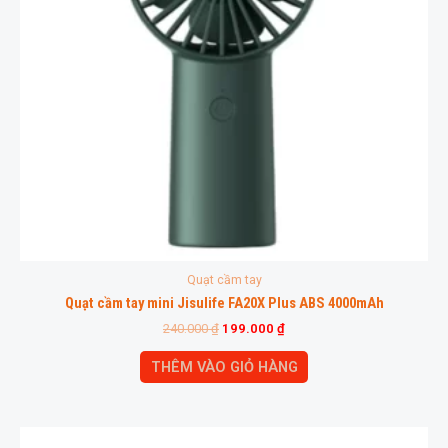
Quạt cầm tay
Quạt cầm tay mini Jisulife FA20X Plus ABS 4000mAh
240.000
₫
199.000
₫
THÊM VÀO GIỎ HÀNG