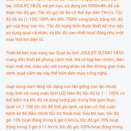
tay JISULIFE FA55, với pin sạc, sử dụng pin 9000mAh để cải
thiện tốc độ gió. Tốc độ gió tối đa có thể đạt đến 19m/s. Tốc
độ tối đa (1-100) 100% lên đến 75000 vòng/phút, bằng tốc độ
gió của máy sấy tóc. Tốc độ trung bình được thiết kế cho việc
sử dụng quạt cá nhân, và tốc độ cao nhất hoạt động như một
máy thổi khí điện tử.
Thiết kế kim loại sáng tạo Quạt du lịch JISULIFE ULTRA1 FA55
mang đến thiết kế phong cách mới. Với vỏ hợp kim nhôm, diện
mạo mát mẻ, màu sắc nút tương phản và đèn không gian màu
xanh, quạt cầm tay này thể hiện diện mạo công nghệ.
Quạt dụng núm tăng tốc dạng con lăn giống con lăn chuột
máy tính với cùng màn hình LED hiên thị tốc độ từ 1 – 100% có
thể kiểm tra tốc độ và dung lượng pin trong thời gian thực.
Quạt có 1-100 tốc độ để thổi gió lạnh, và bạn có thể cuộn
bánh xe để điều chỉnh tốc độ thoải mái. Sau khi sạc, tốc độ
gió 15% hoạt động trong 6 giờ ở 6m/s, tốc độ gió 70% hoạt
động trong 3 giờ ở 11.3m/s, tốc độ gió 100% hoạt động trong