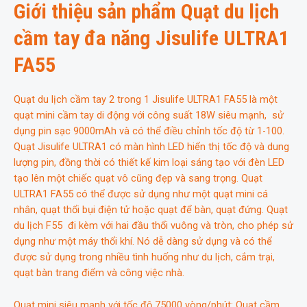
Giới thiệu sản phẩm Quạt du lịch
số
lượng
cầm tay đa năng Jisulife
ULTRA1
FA55
Quạt du lịch cầm tay 2 trong 1 Jisulife ULTRA1 FA55 là một
quạt mini cầm tay di động với công suất 18W siêu mạnh, sử
dụng pin sạc 9000mAh và có thể điều chỉnh tốc độ từ 1-100.
Quạt Jisulife ULTRA1 có màn hình LED hiển thị tốc độ và dung
lượng pin, đồng thời có thiết kế kim loại sáng tạo với đèn LED
tạo lên một chiếc quạt vô cũng đẹp và sang trọng. Quạt
ULTRA1 FA55 có thể được sử dụng như một quạt mini cá
nhân, quạt thổi bụi điện tử hoặc quạt để bàn, quạt đứng. Quạt
du lịch F55 đi kèm với hai đầu thổi vuông và tròn, cho phép sử
dụng như một máy thổi khí. Nó dễ dàng sử dụng và có thể
được sử dụng trong nhiều tình huống như du lịch, cắm trại,
quạt bàn trang điểm và công việc nhà.
Quạt mini siêu mạnh với tốc độ 75000 vòng/phút: Quạt cầm