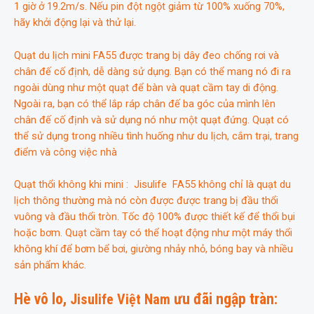
1 giờ ở 19.2m/s. Nếu pin đột ngột giảm từ 100% xuống 70%,
hãy khởi động lại và thử lại.
Quạt du lịch mini FA55 được trang bị dây đeo chống rơi và
chân đế cố định, dễ dàng sử dụng. Bạn có thể mang nó đi ra
ngoài dùng như một quạt để bàn và quạt cầm tay di động.
Ngoài ra, bạn có thể lắp ráp chân đế ba góc của mình lên
chân đế cố định và sử dụng nó như một quạt đứng. Quạt có
thể sử dụng trong nhiều tình huống như du lịch, cắm trại, trang
điểm và công việc nhà
Quạt thổi không khi mini : Jisulife FA55 không chỉ là quạt du
lịch thông thường mà nó còn được được trang bị đầu thổi
vuông và đầu thổi tròn. Tốc độ 100% được thiết kế để thổi bụi
hoặc bơm. Quạt cầm tay có thể hoạt động như một máy thổi
không khí để bơm bể bơi, giường nhảy nhỏ, bóng bay và nhiều
sản phẩm khác.
Hè vô lo,
ưu đãi ngập tràn:
Jisulife Việt Nam