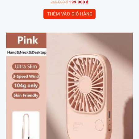
266.000
₫
199.000
₫
THÊM VÀO GIỎ HÀNG