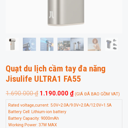
Quạt du lịch cầm tay đa năng
Jisulife ULTRA1 FA55
1.690.000
₫
1.190.000
₫
(GIÁ ĐÃ BAO GỒM VAT)
Rated voltage,current: 5.0V=2.0A/9.0V=2.0A/12.0V=1.5A
Battery Cell: Lithium-ion battery
Battery Capacity: 9000mAh
Working Power: 37W MAX