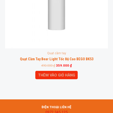
Quạt cầm tay
Quạt Cầm Tay Bear Light Tốc Độ Cao BEGO BK53
490.000
₫
359.000
₫
THÊM VÀO GIỎ HÀNG
ĐIỆN THOẠI LIÊN HỆ
0972 345 125