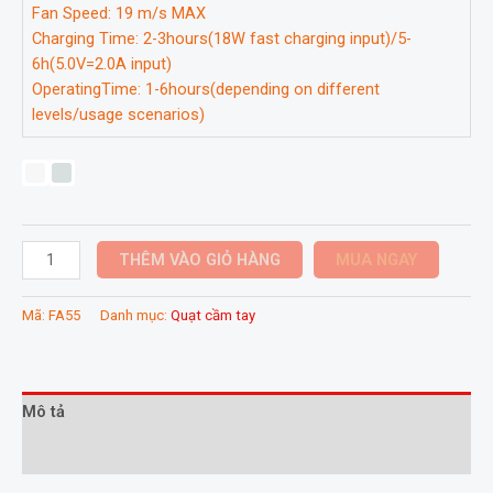
Fan Speed: 19 m/s MAX
Charging Time: 2-3hours(18W fast charging input)/5-
6h(5.0V=2.0A input)
OperatingTime: 1-6hours(depending on different
levels/usage scenarios)
Quạt
THÊM VÀO GIỎ HÀNG
MUA NGAY
du
lịch
Mã:
FA55
Danh mục:
Quạt cầm tay
cầm
tay
đa
năng
Mô tả
Jisulife
Thông tin bổ sung
ULTRA1
FA55