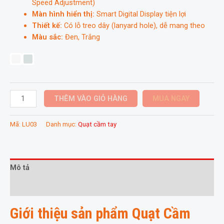
Speed Adjustment)
Màn hình hiển thị:
Smart Digital Display tiện lợi
Thiết kế:
Có lỗ treo dây (lanyard hole), dễ mang theo
Màu sắc:
Đen, Trắng
Quạt
THÊM VÀO GIỎ HÀNG
MUA NGAY
Cầm
Tay
Mã:
LU03
Danh mục:
Quạt cầm tay
USAMS
LU03
–
Pin
Mô tả
4000mAh,
Thông tin bổ sung
Sạc
Nhanh
Giới thiệu sản phẩm Quạt Cầm
18W
số