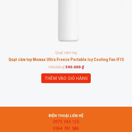
Quạt cầm tay
Quạt cầm tay Momax Ultra Freeze Portable Icy Cooling Fan IF15
790.000
₫
590.000
₫
THÊM VÀO GIỎ HÀNG
ĐIỆN THOẠI LIÊN HỆ
0972 345 125
0364 781 586