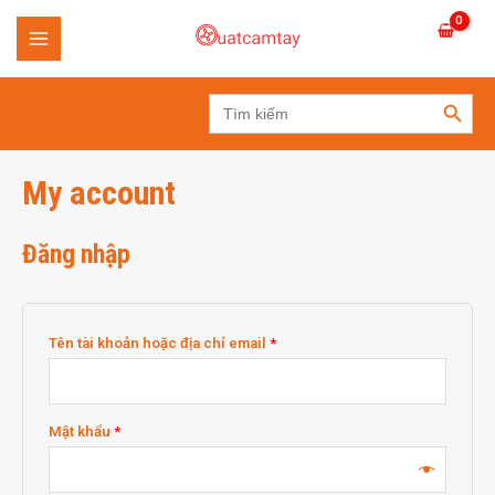
Skip
to
MAIN
content
SEARCH BUTTON
MENU
Search
for:
My account
Đăng nhập
Tên tài khoản hoặc địa chỉ email
*
Mật khẩu
*