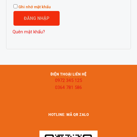
Ghi nhớ mật khẩu
ĐĂNG NHẬP
Quên mật khẩu?
ĐIỆN THOẠI LIÊN HỆ
0972 345 125
0364 781 586
HOTLINE: MÃ QR ZALO