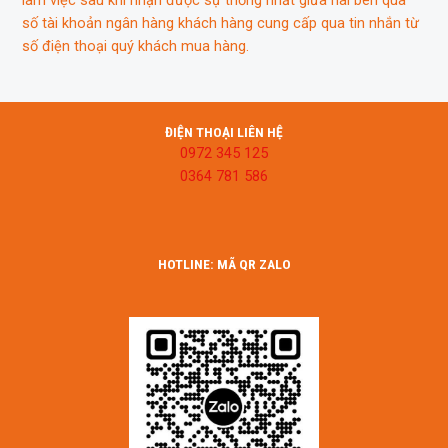
làm việc sau khi nhận được sự thống nhất giữa hai bên qua
số tài khoản ngân hàng khách hàng cung cấp qua tin nhắn từ
số điện thoại quý khách mua hàng.
ĐIỆN THOẠI LIÊN HỆ
0972 345 125
0364 781 586
HOTLINE: MÃ QR ZALO